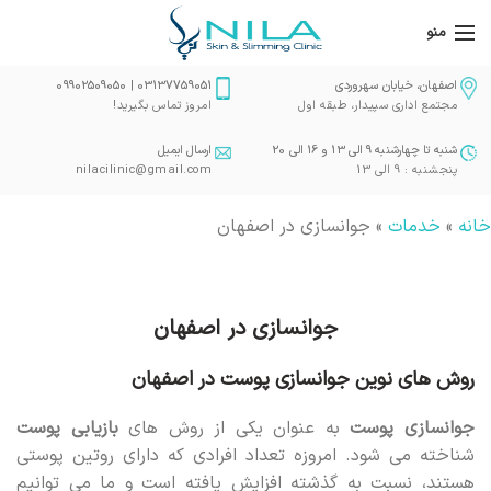
منو
اصفهان، خیابان سهروردی
03137759051 | 09902509050
مجتمع اداری سپیدار، طبقه اول
امروز تماس بگیرید!
شنبه تا چهارشنبه 9 الی 13 و 16 الی 20
ارسال ایمیل
پنجشنبه : 9 الی 13
nilacilinic@gmail.com
خانه
»
خدمات
»
جوانسازی در اصفهان
جوانسازی در اصفهان
روش های نوین جوانسازی پوست در اصفهان
جوانسازی پوست
به عنوان یکی از روش های
بازیابی پوست
شناخته می شود. امروزه تعداد افرادی که دارای روتین پوستی
هستند، نسبت به گذشته افزایش یافته است و ما می توانیم