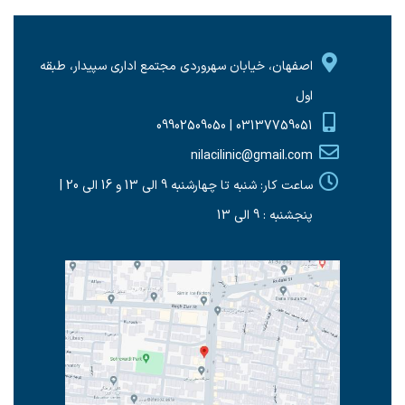
اصفهان، خیابان سهروردی مجتمع اداری سپیدار، طبقه
اول
03137759051 | 09902509050
nilacilinic@gmail.com
ساعت کار: شنبه تا چهارشنبه 9 الی 13 و 16 الی 20 |
پنجشنبه : 9 الی 13