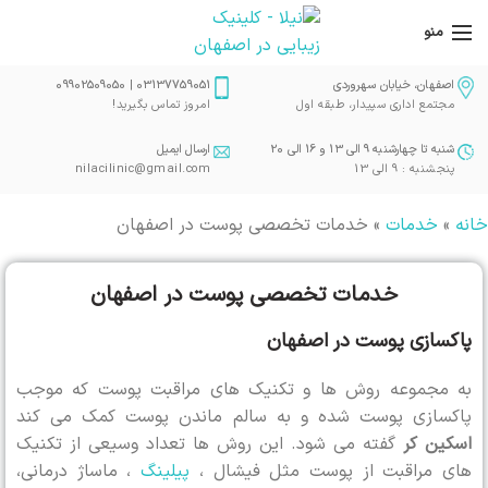
منو
اصفهان، خیابان سهروردی
03137759051 | 09902509050
مجتمع اداری سپیدار، طبقه اول
امروز تماس بگیرید!
شنبه تا چهارشنبه 9 الی 13 و 16 الی 20
ارسال ایمیل
پنجشنبه : 9 الی 13
nilacilinic@gmail.com
خانه
»
خدمات
»
خدمات تخصصی پوست در اصفهان
خدمات تخصصی پوست در اصفهان
پاکسازی پوست در اصفهان
به مجموعه روش ها و تکنیک های مراقبت پوست که موجب
پاکسازی پوست شده و به سالم ماندن پوست کمک می کند
اسکین کر
گفته می شود. این روش ها تعداد وسیعی از تکنیک
های مراقبت از پوست مثل فیشال ،
پیلینگ
، ماساژ درمانی،