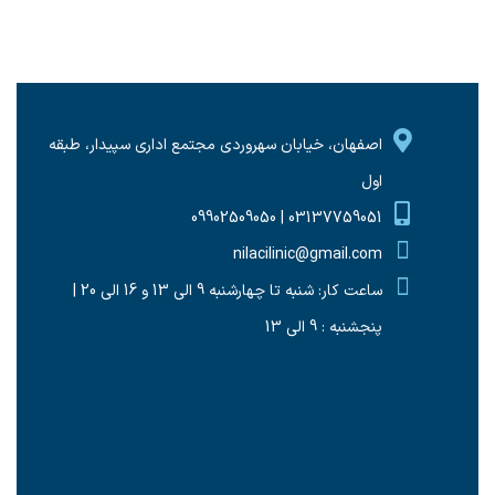
اصفهان، خیابان سهروردی مجتمع اداری سپیدار، طبقه
اول
03137759051 | 09902509050
nilacilinic@gmail.com
ساعت کار: شنبه تا چهارشنبه 9 الی 13 و 16 الی 20 |
پنجشنبه : 9 الی 13