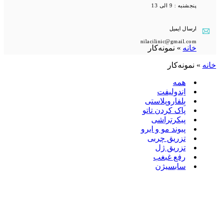
پنجشنبه : 9 الی 13
ارسال ایمیل
nilacilinic@gmail.com
خانه
»
نمونه‌کار
خانه
»
نمونه‌کار
همه
اِندولیفت
بِلفاروپلاستی
پاک کردن تاتو
پیکرتراشی
پیوند مو و ابرو
تزریق چربی
تزریق ژل
رفع غبغب
سابسیژن