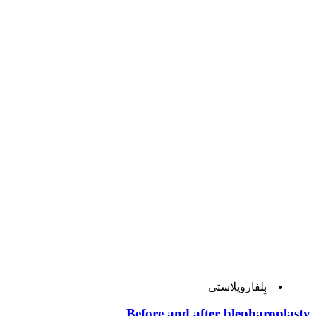
بِلفاروپلاستی
Before and after blepharoplasty