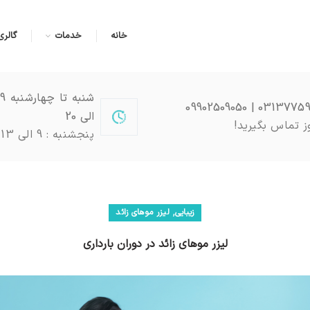
خانه
خدمات
گالری
03137759051 | 0990
الی 20
ز تماس بگیرید!
پنجشنبه : 9 الی 13
,
زیبایی
لیزر موهای زائد
لیزر موهای زائد در دوران بارداری