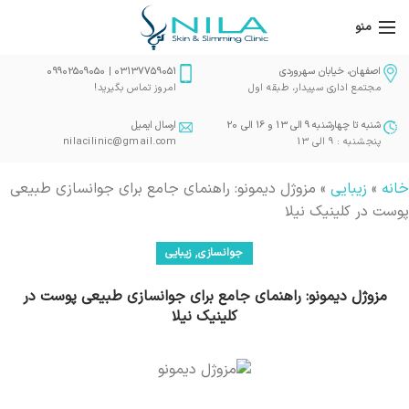
منو
اصفهان، خیابان سهروردی
03137759051 | 09902509050
مجتمع اداری سپیدار، طبقه اول
امروز تماس بگیرید!
شنبه تا چهارشنبه 9 الی 13 و 16 الی 20
ارسال ایمیل
پنجشنبه : 9 الی 13
nilacilinic@gmail.com
خانه
»
زیبایی
»
مزوژل دیمونو: راهنمای جامع برای جوانسازی طبیعی
پوست در کلینیک نیلا
,
جوانسازی
زیبایی
مزوژل دیمونو: راهنمای جامع برای جوانسازی طبیعی پوست در
کلینیک نیلا