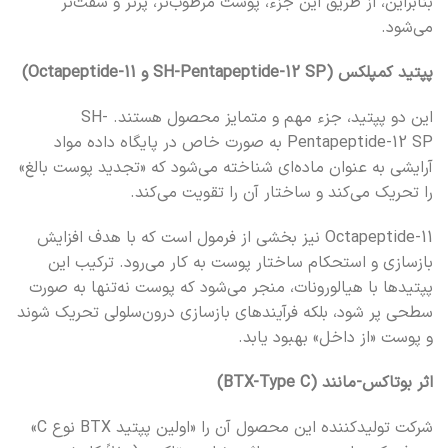
بنابراین، از طریق این جزء، پوست مرطوب‌تر، پرتر و سفت‌تر
می‌شود.
پپتید کمپلکس (SH-Pentapeptide-12 SP و Octapeptide-11)
این دو پپتید، جزء مهم و متمایز محصول هستند. SH-
Pentapeptide-12 SP به صورت خاص در پایگاه داده مواد
آرایشی به عنوان ماده‌ای شناخته می‌شود که «تجدید پوست بالغ»
را تحریک می‌کند و ساختار آن را تقویت ‌می‌کند.
Octapeptide-11 نیز بخشی از فرمول است که با هدف افزایش
بازسازی و استحکام ساختار پوست به کار می‌رود. ترکیب این
پپتیدها با هیالورونات، منجر می‌شود که پوست نه‌تنها به صورت
سطحی پر شود، بلکه فرآیندهای بازسازی درون‌سلولی تحریک شوند
و پوست «از داخل» بهبود یابد.
اثر بوتاکس-مانند (BTX-Type C)
شرکت تولیدکننده این محصول آن را «اولین پپتید BTX نوع C»