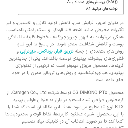
پرسش‌های متداول (FAQ)
نوشته‌های مرتبط
در دنیای امروز، افزایش سن، کاهش تولید کلاژن و الاستین، و نیز
تأثیرات محیطی مانند اشعه UV، آلودگی و سبک زندگی نامناسب،
همگی می‌توانند به ظهور چین‌وچروک‌ها، خطوط ظریف، افتادگی
پوست و کاهش شفافیت منجر شوند. در پاسخ به این نیاز،
روش‌های متعددی از جمله
تزریق فیلر
،
بوتاکس
،
مزوتراپی
و
فناوری‌های پیشرفته پپتیدی توسعه یافته‌اند. یکی از جدیدترین
گزینه‌ها، محصول مزوژل دیمونو است که ترکیبی از تکنولوژی
پپتیدی، هیالورونیک‌اسید و روش‌های تزریقی مدرن را در خود
جای داده است.
محصول CG DiMONO PTx توسط شرکت Caregen Co., Ltd. از
کره‌جنوبی طراحی شده است و در بازار به عنوان «اولین پپتید
BTX نوع C» مطرح می‌شود. هدف این مقاله آن است که شما را
با این محصول، شیوه عملکرد، کاربردها، نقاط قوت و محدودیت‌ها
آشنا کند تا در صورت انتخاب آن در کلینیک نیلا، تصمیم