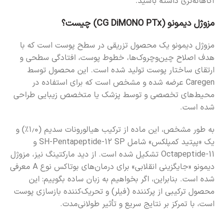
آگاهانه‌تری داشته باشید.
مزوژل دیمونو (CG DiMONO PTx) چیست؟
مزوژل دیمونو یک محصول تزریقی در سطح پوست است که با
هدف اصلاح چین‌وچروک‌ها، خطوط پوست، افتادگی سطحی و
ارتقای ساختار پوست تولید شده است. این محصول توسط
Caregen عرضه شده و مشخص است که برای استفاده در
محیط‌های تخصصی و توسط پزشک یا متخصص زیبایی طراحی
شده است.
به طور مشخص، این ماده از ترکیب هیالورونات سدیم (۱٫۰٪) و
یک «پپتید کمپلکس» شامل SH-Pentapeptide-12 SP و
Octapeptide-11 تشکیل شده است. از دید مارکتینگ نیز، مزوژل
دیمونو «جایگزینی انقلابی» برای درمان‌های بوتاکس نوع A معرفی
شده است. بنابراین، اگر بخواهیم به زبان ساده بگوییم: این
محصول ترکیبی از پرکننده (فیلر) و تحریک‌کننده بازسازی پوست
است، با تمرکز بر نتایج سریع و تأثیر طولانی‌مدت.