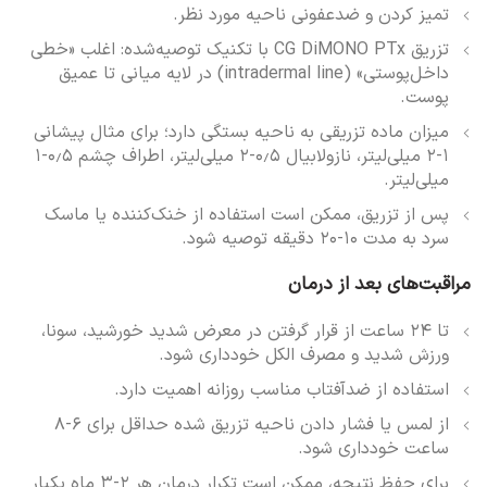
تمیز کردن و ضدعفونی ناحیه مورد نظر.
تزریق CG DiMONO PTx با تکنیک توصیه‌شده: اغلب «خطی
داخل‌پوستی» (intradermal line) در لایه میانی تا عمیق
پوست.
میزان ماده تزریقی به ناحیه بستگی دارد؛ برای مثال پیشانی
۱-۲ میلی‌لیتر، نازولابیال ۰٫۵-۲ میلی‌لیتر، اطراف چشم ۰٫۵-۱
میلی‌لیتر.
پس از تزریق، ممکن است استفاده از خنک‌کننده یا ماسک
سرد به مدت ۱۰-۲۰ دقیقه توصیه شود.
مراقبت‌های بعد از درمان
تا ۲۴ ساعت از قرار گرفتن در معرض شدید خورشید، سونا،
ورزش شدید و مصرف الکل خودداری شود.
استفاده از ضدآفتاب مناسب روزانه اهمیت دارد.
از لمس یا فشار دادن ناحیه تزریق شده حداقل برای ۶-۸
ساعت خودداری شود.
برای حفظ نتیجه، ممکن است تکرار درمان هر ۲-۳ ماه یکبار