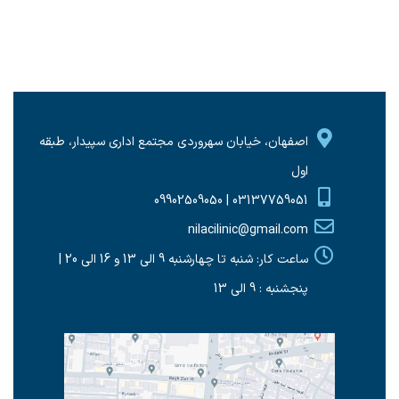
اصفهان، خیابان سهروردی مجتمع اداری سپیدار، طبقه
اول
03137759051 | 09902509050
nilacilinic@gmail.com
ساعت کار: شنبه تا چهارشنبه 9 الی 13 و 16 الی 20 |
پنجشنبه : 9 الی 13