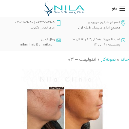
منو
اصفهان، خیابان سهروردی
03137759051 | 09902509050
مجتمع اداری سپیدار، طبقه اول
امروز تماس بگیرید!
شنبه تا چهارشنبه 9 الی 13 و 16 الی 20
ارسال ایمیل
پنجشنبه : 9 الی 13
nilacilinic@gmail.com
خانه
»
نمونه‌کار
»
اندولیفت – 03