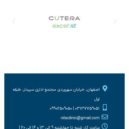
اصفهان، خیابان سهروردی مجتمع اداری سپیدار، طبقه
اول
03137759051 | 09902509050
nilacilinic@gmail.com
ساعت کار: شنبه تا چهارشنبه 9 الی 13 و 16 الی 20 |