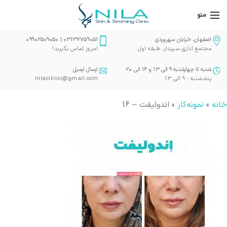
منو
اصفهان، خیابان سهروردی
03137759051 | 09902509050
مجتمع اداری سپیدار، طبقه اول
امروز تماس بگیرید!
شنبه تا چهارشنبه 9 الی 13 و 16 الی 20
ارسال ایمیل
پنجشنبه : 9 الی 13
nilacilinic@gmail.com
خانه
»
نمونه‌کار
»
اندولیفت – 16