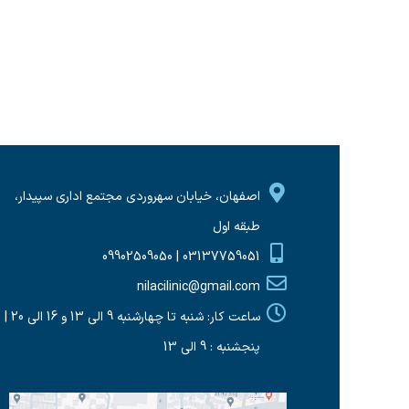
اصفهان، خیابان سهروردی مجتمع اداری سپیدار،
طبقه اول
03137759051 | 09902509050
nilacilinic@gmail.com
ساعت کار: شنبه تا چهارشنبه 9 الی 13 و 16 الی 20 |
پنجشنبه : 9 الی 13