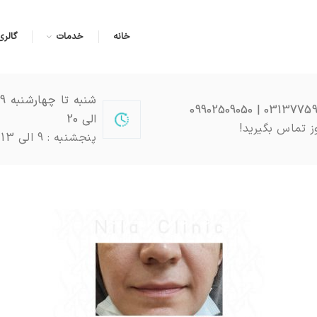
خانه
خدمات
گالری
03137759051 | 0990
الی 20
ز تماس بگیرید!
پنجشنبه : 9 الی 13