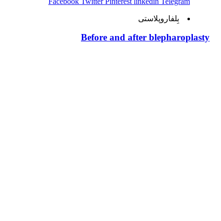
Facebook
Twitter
Pinterest
linkedin
Telegram
بِلفاروپلاستی
Before and after blepharoplasty