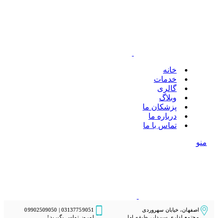
خانه
خدمات
گالری
وبلاگ
پزشکان ما
درباره ما
تماس با ما
منو
اصفهان، خیابان سهروردی
03137759051 | 09902509050
مجتمع اداری سپیدار، طبقه اول
امروز تماس بگیرید!