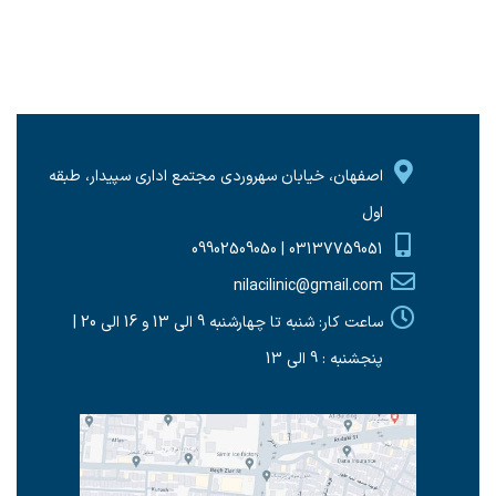
اصفهان، خیابان سهروردی مجتمع اداری سپیدار، طبقه
اول
03137759051 | 09902509050
nilacilinic@gmail.com
ساعت کار: شنبه تا چهارشنبه 9 الی 13 و 16 الی 20 |
پنجشنبه : 9 الی 13