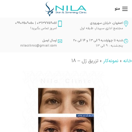
منو
اصفهان، خیابان سهروردی
03137759051 | 09902509050
مجتمع اداری سپیدار، طبقه اول
امروز تماس بگیرید!
شنبه تا چهارشنبه 9 الی 13 و 16 الی 20
ارسال ایمیل
پنجشنبه : 9 الی 13
nilacilinic@gmail.com
خانه
»
نمونه‌کار
»
تزریق ژل – 18