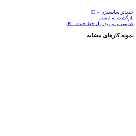
جدیدتر
سابسیژن – 03
بازگشت به لیست
قدیمی تر
تزریق ژل خط خنده – 09
نمونه کارهای مشابه