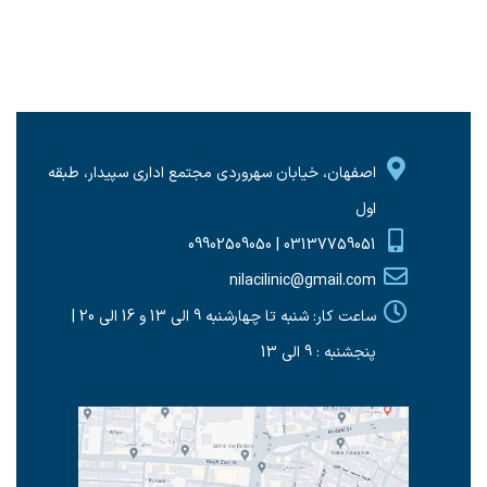
اصفهان، خیابان سهروردی مجتمع اداری سپیدار، طبقه
اول
03137759051 | 09902509050
nilacilinic@gmail.com
ساعت کار: شنبه تا چهارشنبه 9 الی 13 و 16 الی 20 |
پنجشنبه : 9 الی 13