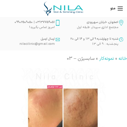
منو
اصفهان، خیابان سهروردی
03137759051 | 09902509050
مجتمع اداری سپیدار، طبقه اول
امروز تماس بگیرید!
شنبه تا چهارشنبه 9 الی 13 و 16 الی 20
ارسال ایمیل
پنجشنبه : 9 الی 13
nilacilinic@gmail.com
خانه
»
نمونه‌کار
»
سابسیژن – 03