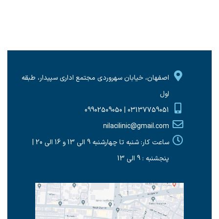
اصفهان، خیابان سهروردی مجتمع اداری سپیدار، طبقه
اول
03137759051 | 09902509050
nilacilinic@gmail.com
ساعت کار: شنبه تا چهارشنبه 9 الی 13 و 16 الی 20 |
پنجشنبه : 9 الی 13