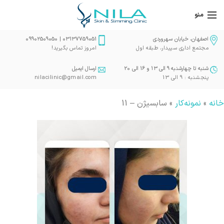
منو
اصفهان، خیابان سهروردی
03137759051 | 09902509050
مجتمع اداری سپیدار، طبقه اول
امروز تماس بگیرید!
شنبه تا چهارشنبه 9 الی 13 و 16 الی 20
ارسال ایمیل
پنجشنبه : 9 الی 13
nilacilinic@gmail.com
خانه
»
نمونه‌کار
»
سابسیژن – 11