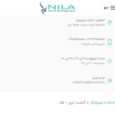
منو
اصفهان، خیابان سهروردی
مجتمع اداری سپیدار، طبقه اول
03137759051 | 09902509050
امروز تماس بگیرید!
شنبه تا چهارشنبه 9 الی 13 و 16 الی 20
پنجشنبه : 9 الی 13
ارسال ایمیل
nilacilinic@gmail.com
خانه
»
نمونه‌کار
»
کاشت ابرو – 05