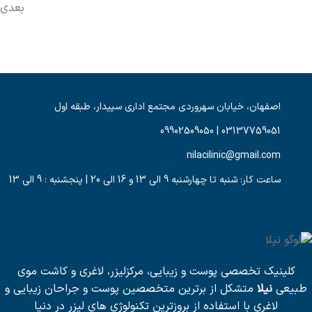
بعدی
اصفهان، خیابان سهروردی مجتمع اداری سپیدار، طبقه اول
03137759051 | 09902509050
nilacilinic@gmail.com
ساعت کار: شنبه تا چهارشنبه 9 الی 13 و 16 الی 20 | پنجشنبه : 9 الی 13
کلینیک تخصصی پوست و زیبایی، مرکزلیزر، لاغری و کاشت موی
طبیعی
نیلا
متشکل از برترین متخصصین پوست و جراحان زیبایی و
لاغری با استفاده از بروزترین تکنولوژی های لیزر در دنیا