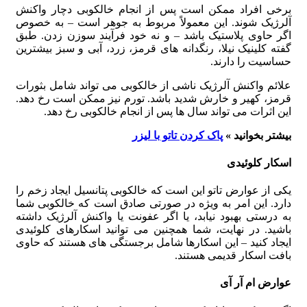
برخی افراد ممکن است پس از انجام خالکوبی دچار واکنش
آلرژیک شوند. این معمولاً مربوط به جوهر است – به خصوص
اگر حاوی پلاستیک باشد – و نه خود فرآیند سوزن زدن. طبق
گفته کلینیک نیلا، رنگدانه های قرمز، زرد، آبی و سبز بیشترین
حساسیت را دارند.
علائم واکنش آلرژیک ناشی از خالکوبی می تواند شامل بثورات
قرمز، کهیر و خارش شدید باشد. تورم نیز ممکن است رخ دهد.
این اثرات می تواند سال ها پس از انجام خالکوبی رخ دهد.
بیشتر بخوانید »
پاک کردن تاتو با لیزر
اسکار کلوئیدی
یکی از عوارض تاتو این است که خالکوبی پتانسیل ایجاد زخم را
دارد. این امر به ویژه در صورتی صادق است که خالکوبی شما
به درستی بهبود نیابد، یا اگر عفونت یا واکنش آلرژیک داشته
باشید. در نهایت، شما همچنین می توانید اسکارهای کلوئیدی
ایجاد کنید – این اسکارها شامل برجستگی های هستند که حاوی
بافت اسکار قدیمی هستند.
عوارض ام آر آی