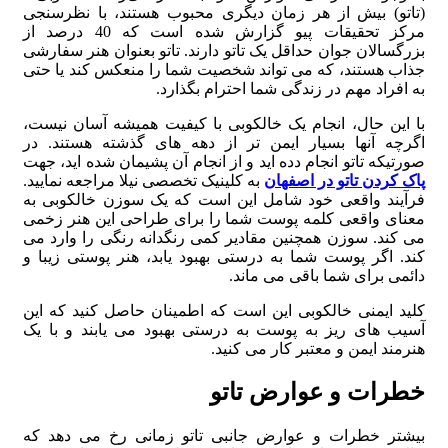
(تاتو) بیش از هر زمان دیگری محبوب هستند، با نظرسنجی
مرکز تحقیقات پیو گزارش شده است که 40 درصد از
بزرگسالان جوان حداقل یک تاتو دارند. تاتو بعنوان هنر سفارشی
جذاب هستند، که می تواند شخصیت شما را منعکس کند یا حتی
به افراد مهم در زندگی شما احترام بگذارد.
با این حال، انجام یک خالکوبی با کیفیت همیشه آسان نیست،
اگرچه آنها بسیار ایمن تر از دهه های گذشته هستند. در
صورتیکه تاتو انجام دده اید و از انجام آن پشیمان شده اید، جهت
پاک کردن تاتو در اصفهان
به کلینیک تخصصی نیلا مراجعه نمایید.
فرآیند واقعی خود شامل این است که یک سوزن خالکوبی به
معنای واقعی کلمه پوست شما را برای طراحی این هنر زخمی
می کند. سوزن همچنین مقادیر کمی رنگدانه رنگی را وارد می
کند. اگر پوست شما به درستی بهبود یابد، هنر پوستی زیبا و
دائمی برای شما باقی می ماند.
کلید ایمنی خالکوبی این است که اطمینان حاصل کنید که این
آسیب های ریز به پوست به درستی بهبود می یابند و با یک
هنرمند ایمن و معتبر کار می کنید.
خطرات و عوارض تاتو
بیشتر خطرات و عوارض جانبی تاتو زمانی رخ می دهد که