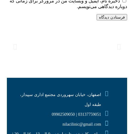
ذخیره نام، ایمیل و وبسایت من در مرورگر برای زمانی که
دوباره دیدگاهی می‌نویسم.
اصفهان، خیابان سهروردی مجتمع اداری سپیدار،
طبقه اول
03137759051 | 09902509050
nilacilinic@gmail.com