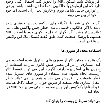
اگر پزشک شما اسکن MRI را تجویز کند، احتمال کمی وجود
دارد که این آزمایش با خالکوبی شما تداخل داشته باشد. برخی
از عوارض جانبی شامل تورم و خارش بعد از آن است، اما خود
به خود از بین می روند.
اگر خالکوبی شما با رنگدانه های با کیفیت پایین جوهری شده
باشد یا اگر خالکوبی قدیمی باشد، خطر چنین واکنش هایی می
تواند بیشتر باشد. اگر نگران تداخل خالکوبی خود با اسکن MRI
هستید، با پزشک صحبت کنید. طبق گفته کلینیک نیلا، این واکنش
نسبتاً نادر است.
استفاده مجدد از سوزن ها
یک هنرمند معتبر تاتو از سوزن های استریل شده استفاده می
کند. بسیاری از مراکز معتبر طبق قانون نیاز به استفاده از
سوزن های استرلیزه دارند، اگرچه این می تواند توسط تاتو
آرتیست انجام نشود. عدم استفاده از سوزن های استریل شده
خطر عفونت را افزایش می دهد و همچنین می تواند خطر
انتقال بیماری های منتقله از طریق خون، از جمله HIV، هپاتیت
C و استافیلوکوکوس اورئوس مقاوم به متی سیلین (MRSA) را
ایجاد کند.
می تواند سرطان پوست را پنهان کند