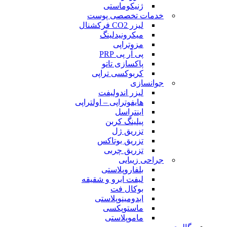
ژنیکوماستی
خدمات تخصصی پوست
لیزر CO2 فرکشنال
میکرونیدلینگ
مزوتراپی
پی آر پی PRP
پاکسازی تاتو
کربوکسی تراپی
جوانسازی
لیزر اندولیفت
هایفوتراپی – اولتراپی
اینتراسل
پیلینگ کربن
تزریق ژل
تزریق بوتاکس
تزریق چربی
جراحی زیبایی
بلفاروپلاستی
لیفت ابرو و شقیقه
بوکال فت
ابدومینوپلاستی
ماستوپکسی
ماموپلاستی