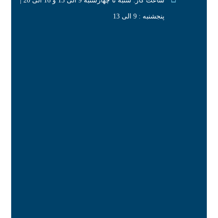
ساعت کار: شنبه تا چهارشنبه 9 الی 13 و 16 الی 20 |
پنجشنبه : 9 الی 13