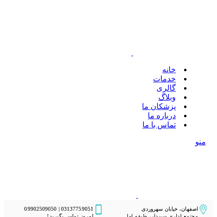
خانه
خدمات
گالری
وبلاگ
پزشکان ما
درباره ما
تماس با ما
منو
اصفهان، خیابان سهروردی
03137759051 | 09902509050
مجتمع اداری سپیدار، طبقه اول
امروز تماس بگیرید!