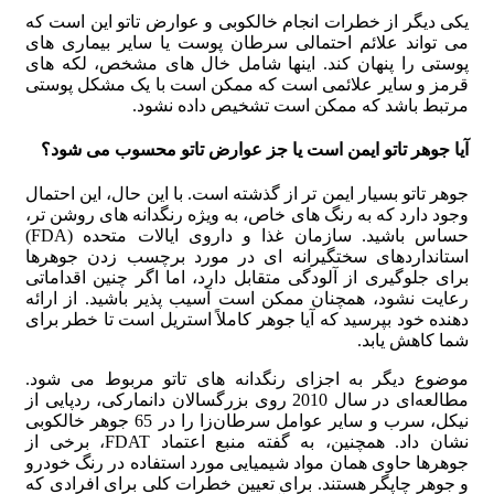
یکی دیگر از خطرات انجام خالکوبی و عوارض تاتو این است که
می تواند علائم احتمالی سرطان پوست یا سایر بیماری های
پوستی را پنهان کند. اینها شامل خال های مشخص، لکه های
قرمز و سایر علائمی است که ممکن است با یک مشکل پوستی
مرتبط باشد که ممکن است تشخیص داده نشود.
آیا جوهر تاتو ایمن است یا جز عوارض تاتو محسوب می شود؟
جوهر تاتو بسیار ایمن تر از گذشته است. با این حال، این احتمال
وجود دارد که به رنگ های خاص، به ویژه رنگدانه های روشن تر،
حساس باشید. سازمان غذا و داروی ایالات متحده (FDA)
استانداردهای سختگیرانه ای در مورد برچسب زدن جوهرها
برای جلوگیری از آلودگی متقابل دارد، اما اگر چنین اقداماتی
رعایت نشود، همچنان ممکن است آسیب پذیر باشید. از ارائه
دهنده خود بپرسید که آیا جوهر کاملاً استریل است تا خطر برای
شما کاهش یابد.
موضوع دیگر به اجزای رنگدانه های تاتو مربوط می شود.
مطالعه‌ای در سال 2010 روی بزرگسالان دانمارکی، ردپایی از
نیکل، سرب و سایر عوامل سرطان‌زا را در 65 جوهر خالکوبی
نشان داد. همچنین، به گفته منبع اعتماد FDAT، برخی از
جوهرها حاوی همان مواد شیمیایی مورد استفاده در رنگ خودرو
و جوهر چاپگر هستند. برای تعیین خطرات کلی برای افرادی که