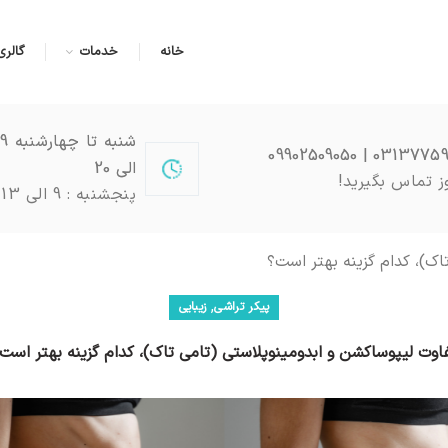
خانه
خدمات
گالری
03137759051 | 0990
الی 20
ز تماس بگیرید!
پنجشنبه : 9 الی 13
اک)، کدام گزینه بهتر است؟
,
پیکر تراشی
زیبایی
اوت لیپوساکشن و ابدومینوپلاستی (تامی تاک)، کدام گزینه بهتر است