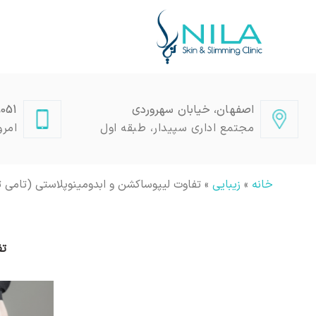
اصفهان، خیابان سهروردی
2509050
مجتمع اداری سپیدار، طبقه اول
امرو
خانه
»
زیبایی
»
تفاوت لیپوساکشن و ابدومینوپلاستی (تامی ت
تف