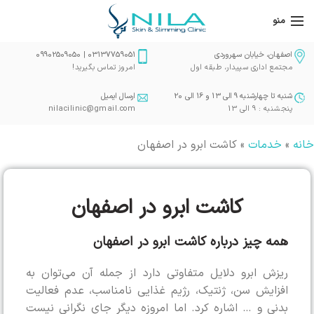
منو
اصفهان، خیابان سهروردی
03137759051 | 09902509050
مجتمع اداری سپیدار، طبقه اول
امروز تماس بگیرید!
شنبه تا چهارشنبه 9 الی 13 و 16 الی 20
ارسال ایمیل
پنجشنبه : 9 الی 13
nilacilinic@gmail.com
خانه
»
خدمات
»
کاشت ابرو در اصفهان
کاشت ابرو در اصفهان
همه چیز درباره کاشت ابرو در اصفهان
ریزش ابرو دلایل متفاوتی دارد از جمله آن می‌‌توان به
افزایش سن، ژنتیک، رژیم غذایی نامناسب، عدم فعالیت
بدنی و … اشاره کرد. اما امروزه دیگر جای نگرانی نیست