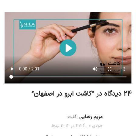
24 دیدگاه در “
کاشت ابرو در اصفهان
”
مریم رضایی
گفت:
جولای 10, 2024 در 12:12 ب.ظ