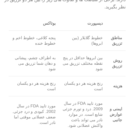
نظر بگیرید.
دیسپورت
بوتاکس
مناطق
خطوط گلابلار (بین
پنجه کلاغی، خطوط اخم و
تزریق
ابروها)
خطوط خنده
بین ابروها حداقل در پنج
به اطراف چشم، پیشانی
روش
نقطه مختلف تزریق می
و دهان شما تزریق می
تزریق
شود
شود
رنج هزینه هر دو یکسان
رنج هزینه هر دو یکسان
هزینه
است
است
مورد تایید FDA در سال
مورد تایید FDA در سال
ایمنی و
2009. درد و تورم جزئی
2002. کبودی و درد جزئی.
عوارض
شایع است. در موارد
ضعف عضلانی موقتی اما
جانبی
نادر می تواند باعث
نادر است.
واکنش عضلانی شود.