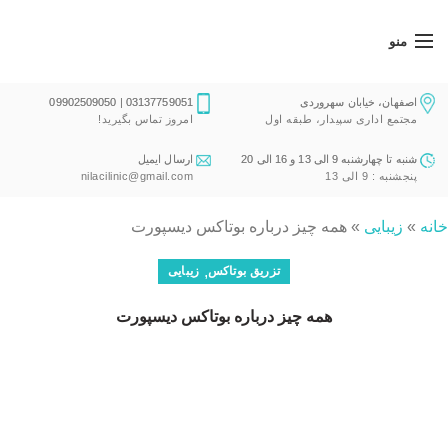
منو
اصفهان، خیابان سهروردی
03137759051 | 09902509050
مجتمع اداری سپیدار، طبقه اول
امروز تماس بگیرید!
شنبه تا چهارشنبه 9 الی 13 و 16 الی 20
ارسال ایمیل
پنجشنبه : 9 الی 13
nilacilinic@gmail.com
خانه
»
زیبایی
»
همه چیز درباره بوتاکس دیسپورت
,
تزریق بوتاکس
زیبایی
همه چیز درباره بوتاکس دیسپورت