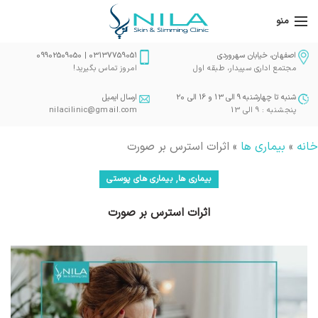
منو
اصفهان، خیابان سهروردی
03137759051 | 09902509050
مجتمع اداری سپیدار، طبقه اول
امروز تماس بگیرید!
شنبه تا چهارشنبه 9 الی 13 و 16 الی 20
ارسال ایمیل
پنجشنبه : 9 الی 13
nilacilinic@gmail.com
خانه
»
بیماری ها
»
اثرات استرس بر صورت
,
بیماری ها
بیماری های پوستی
اثرات استرس بر صورت