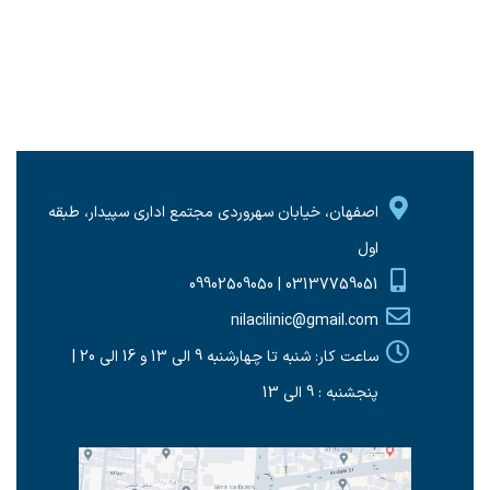
اصفهان، خیابان سهروردی مجتمع اداری سپیدار، طبقه
اول
03137759051 | 09902509050
nilacilinic@gmail.com
ساعت کار: شنبه تا چهارشنبه 9 الی 13 و 16 الی 20 |
پنجشنبه : 9 الی 13