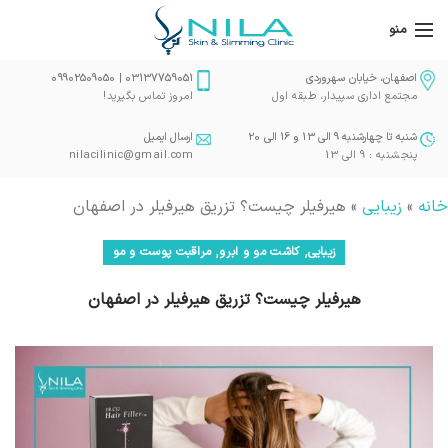
منو
اصفهان، خیابان سهروردی
03137759051 | 09902509050
مجتمع اداری سپیدار، طبقه اول
امروز تماس بگیرید!
شنبه تا چهارشنبه 9 الی 13 و 16 الی 20
ارسال ایمیل
پنجشنبه : 9 الی 13
nilacilinic@gmail.com
خانه
»
زیبایی
»
هیرفیلر چیست؟ تزریق هیرفیلر در اصفهان
,
,
زیبایی
کاشت مو و ابرو
مراقبت پوست و مو
هیرفیلر چیست؟ تزریق هیرفیلر در اصفهان