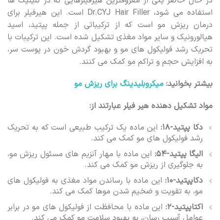
در حال حاضر یکی از معروفترین هیرفیلرهایی که در کلینیک ها
استفاده می شود، Dr.CYJ Hair Filler است. این هیرفیلر برای
درمان ریزش مو است که از ترکیباتی از جمله پپتید، اسید
هیالورونیک و سایر مواد مغذی تشکیل شده است. این ترکیبات با
تحریک رشد فولیکول های مو و بهبود گردش خون در پوست سر،
به افزایش حجم و تراکم مو کمک می کنند.
بیشتر بخوانید:
میکروبلیدینگ برای ریزش مو
مواد تشکیل دهنده هیر فیلر عبارتند از:
دکا پپتید-۱۸:
این ماده یک ترکیب طبیعی است که به تحریک
رشد فولیکول های مو کمک می کند.
الیگا پپتید-۵۴:
این ماده با مهار آنزیم های مسئول ریزش مو،
به جلوگیری از ریزش مو کمک می کند.
دکاپپتید-۱۰:
این ماده با رساندن مواد مغذی به فولیکول های
مو، به تقویت و ضخیم شدن موها کمک می کند.
اکتاپپتید-۲:
این ماده با محافظت از فولیکول های مو در برابر
عوامل آسیب رسان، به بهبود سلامت مو کمک می کند.