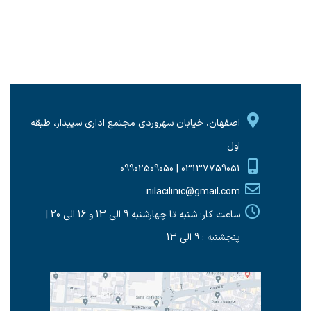
اصفهان، خیابان سهروردی مجتمع اداری سپیدار، طبقه
اول
03137759051 | 09902509050
nilacilinic@gmail.com
ساعت کار: شنبه تا چهارشنبه 9 الی 13 و 16 الی 20 |
پنجشنبه : 9 الی 13